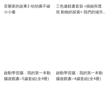
音樂家的故事2-幼幼撕不破
三色濾鏡書套裝 <揭秘與透
小小書
視 動物的探索+ 我們的城市
昨日與今日>
啟動學習腦．我的第一本動
啟動學習腦．我的第一本動
腦遊戲書─5歲套組(全4冊)
腦遊戲書─4歲套組(全4冊)