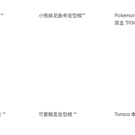
**
小熊維尼曲奇造型模**
Pokem
當盒 310
黑白色動物食物簽 **
可愛雞蛋造型模 **
Tomica