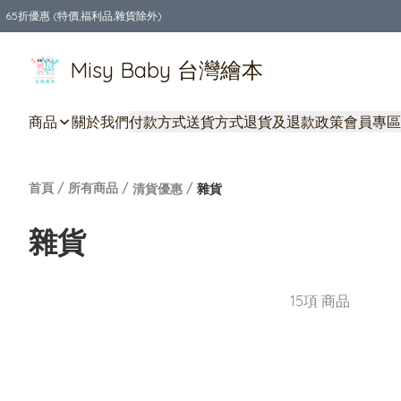
65折優惠 (特價,福利品,雜貨除外)
全店購物滿$550，免運費
Misy Baby 台灣繪本
商品
關於我們
付款方式
送貨方式
退貨及退款政策
會員專區
首頁
/
所有商品
/
/
清貨優惠
雜貨
雜貨
15項 商品