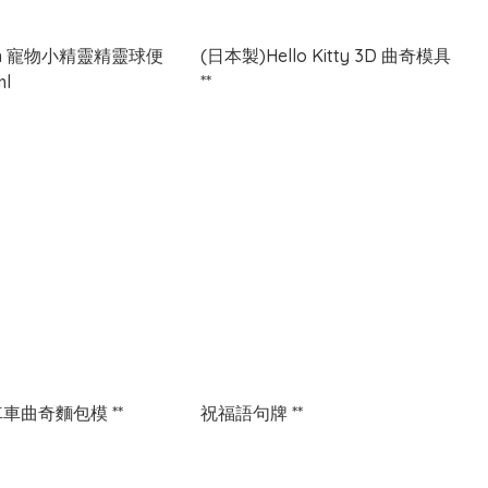
on 寵物小精靈精靈球便
(日本製)Hello Kitty 3D 曲奇模具
ml
**
 車車曲奇麵包模 **
祝福語句牌 **