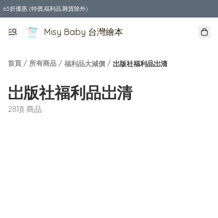
65折優惠 (特價,福利品,雜貨除外)
全店購物滿$550，免運費
Misy Baby 台灣繪本
首頁
/
所有商品
/
/
福利品大減價
岀版社福利品岀清
岀版社福利品岀清
28項 商品