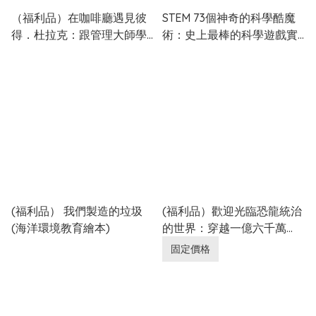
（福利品）在咖啡廳遇見彼
STEM 73個神奇的科學酷魔
得．杜拉克：跟管理大師學5
術：史上最棒的科學遊戲實
個高效能習慣
驗書，讓你的朋友大呼驚
奇！
(福利品） 我們製造的垃圾
(福利品）歡迎光臨恐龍統治
(海洋環境教育繪本)
的世界：穿越一億六千萬
年，令你知識淵博的恐龍圖
固定價格
鑑