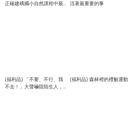
正確建構國小自然課程中最
活著最重要的事
抽象、重要的物理觀念，給
小學生的第一套傑出物理科
學繪本套書
(福利品) 「不要、不行、我
(福利品) 森林裡的禮貌運動
不去！」大聲嚇阻陌生人，
建立孩童自我保護的能力