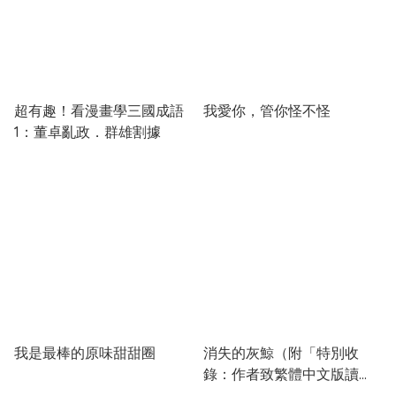
超有趣！看漫畫學三國成語
我愛你，管你怪不怪
1：董卓亂政．群雄割據
我是最棒的原味甜甜圈
消失的灰鯨（附「特別收
錄：作者致繁體中文版讀
者」與「船票造型書籤」）