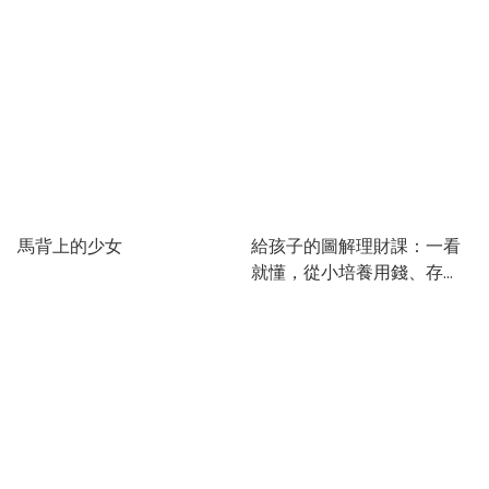
馬背上的少女
給孩子的圖解理財課：一看
就懂，從小培養用錢、存
錢、賺錢、守住錢的財金素
養，長大以後不愁錢！