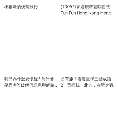
小貓咪的便當旅行
(T0053)香港錢幣遊戲套裝
Fun Fun Hong Kong Money
set
我們為什麼要懷疑? 為什麼
超有趣！看漫畫學三國成語
要思考?: 破解假訊息與網路
2：曹操統一北方．赤壁之戰
陷阱, AI世代必備的媒體識讀
力