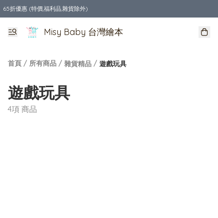
65折優惠 (特價,福利品,雜貨除外)
全店購物滿$550，免運費
Misy Baby 台灣繪本
首頁
/
所有商品
/
/
雜貨精品
遊戲玩具
遊戲玩具
4項 商品