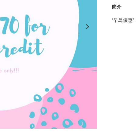
簡介
*早鳥優惠* 