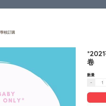
學校訂購
*20
卷
數量
−