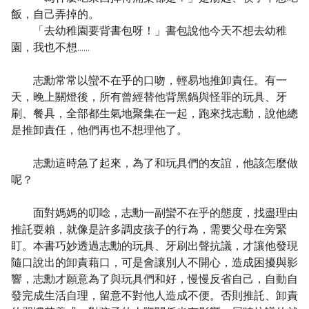
飯，自己弄掉的。
「去幼稚園要背書包呀！」書包說他今天不想去幼稚
園，我也不想……
志勳常常以蠻不在乎的口吻，輕易地推卸責任。有一
天，晚上關燈後，所有曾經替他背黑鍋與怪罪的玩具、牙
刷、餐具，全部都生氣地聚集在一起，跑來找志勳，說他總
是推卸責任，他們再也不想理他了。
志勳這時急了起來，為了和玩具們的友誼，他該怎麼做
呢？
面對媽媽的叨唸，志勳一副蠻不在乎的態度，找盡理由
推託耍賴，就像是許多調皮孩子的行為，需要父母在旁緊
盯。本書巧妙透過志勳的玩具、牙刷出聲抗議，才讓他發現
隨口說出的卸責藉口，可是會讓別人不開心，造成困擾與影
響，志勳才願意為了與玩具們和好，慢慢反省自己，自動自
發完成生活自理，留意不對他人造成不便。否則推託、卸責