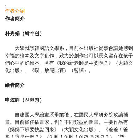
作者介紹
作者簡介
朴秀娟（박수연）
大學就讀韓國語文學系，目前在出版社從事會讓她感到
幸福的繪本及文字創作，致力於創作出可以長久留存在孩子
們心中的好繪本。著有《我的新老師是巫婆嗎？》（大穎文
化出版）、《噗，放屁比賽》（暫譯）。
繪者簡介
申炫靜（신현정）
自建國大學繪畫系畢業後，在國民大學研究院攻讀插
畫。目前擔任插畫家，創作不同類型的圖畫。主要作品有
《媽媽下班要快點回來》（大穎文化出版）、《爸爸！爸
爸！這是什麼？》（아빠！아빠！이건 뭘까요？）（暫