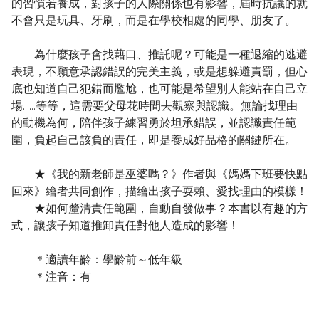
的習慣若養成，對孩子的人際關係也有影響，屆時抗議的就
不會只是玩具、牙刷，而是在學校相處的同學、朋友了。
為什麼孩子會找藉口、推託呢？可能是一種退縮的逃避
表現，不願意承認錯誤的完美主義，或是想躲避責罰，但心
底也知道自己犯錯而尷尬，也可能是希望別人能站在自己立
場……等等，這需要父母花時間去觀察與認識。無論找理由
的動機為何，陪伴孩子練習勇於坦承錯誤，並認識責任範
圍，負起自己該負的責任，即是養成好品格的關鍵所在。
★《我的新老師是巫婆嗎？》作者與《媽媽下班要快點
回來》繪者共同創作，描繪出孩子耍賴、愛找理由的模樣！
★如何釐清責任範圍，自動自發做事？本書以有趣的方
式，讓孩子知道推卸責任對他人造成的影響！
＊適讀年齡：學齡前～低年級
＊注音：有