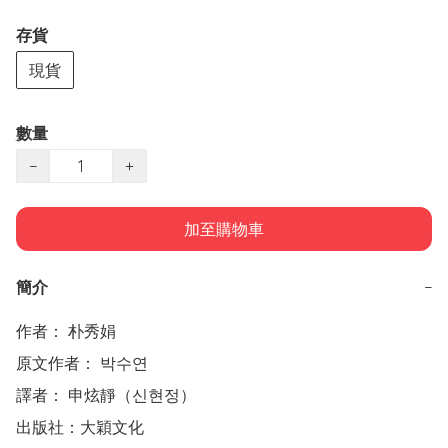
存貨
現貨
數量
−
+
加至購物車
簡介
−
作者： 朴秀娟  

原文作者： 박수연

譯者： 申炫靜（신현정）

出版社：大穎文化  
