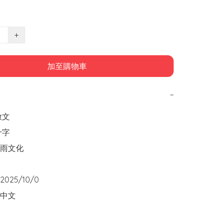
+
加至購物車
−
文

字

文化  

25/10/0

中文