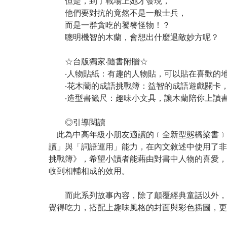
但是，到了戰場上她才發現，
他們要對抗的竟然不是一般士兵，
而是一群貪吃的饕餮怪物！？
聰明機智的木蘭，會想出什麼退敵妙方呢？
☆台版獨家‧隨書附贈☆
‧人物貼紙：有趣的人物貼，可以貼在喜歡的
‧花木蘭的成語挑戰簿：益智的成語遊戲關卡，
‧造型書籤尺：趣味小文具，讓木蘭陪你上讀
◎引導閱讀
此為中高年級小朋友適讀的﹝全新型態橋梁書﹞
讀」與「詞語運用」能力，在內文敘述中使用了非
挑戰簿》，希望小讀者能藉由對書中人物的喜愛，
收到相輔相成的效用。
而此系列故事內容，除了顛覆經典童話以外，也
覺得吃力，搭配上趣味風格的封面與彩色插圖，更