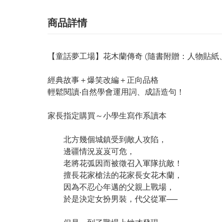
商品詳情
【童話夢工場】花木蘭傳奇 (隨書附贈：人物貼紙
經典故事＋爆笑改編＋正向品格
輕鬆閱讀‧自然學會運用詞、成語造句！
家長指定購買～小學生寫作系讀本
北方幾個城鎮受到敵人攻陷，
邊疆情況岌岌可危，
老將花弧因而被徵召入軍隊抗敵！
擅長花家槍法的花家長女花木蘭，
因為不忍心年邁的父親上戰場，
於是決定女扮男裝，代父從軍──