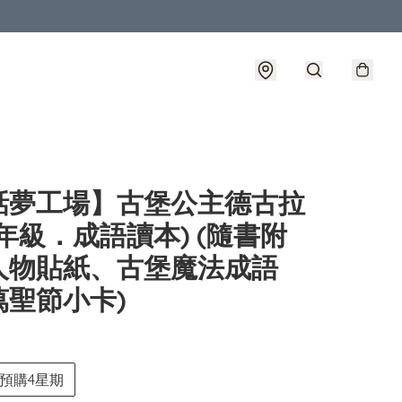
話夢工場】古堡公主德古拉
年級．成語讀本) (隨書附
人物貼紙、古堡魔法成語
萬聖節小卡)
預購4星期