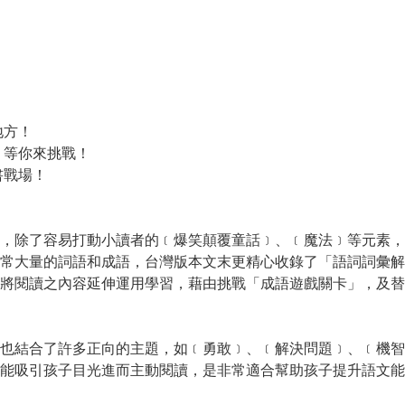
地方！
等你來挑戰！
書戰場！
，除了容易打動小讀者的﹝爆笑顛覆童話﹞、﹝魔法﹞等元素，
常大量的詞語和成語，台灣版本文末更精心收錄了「語詞詞彙解
將閱讀之內容延伸運用學習，藉由挑戰「成語遊戲關卡」，及替
結合了許多正向的主題，如﹝勇敢﹞、﹝解決問題﹞、﹝機智
能吸引孩子目光進而主動閱讀，是非常適合幫助孩子提升語文能