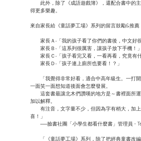
此外，除了《成語遊戲簿》，還配合書中的主題
得更多樂趣。
來自家長給《童話夢工場》系列的留言鼓勵&推薦
家長Ａ‧「我的孩子看了你們的書後，中文好
家長Ｂ‧「這系列很厲害，讓孩子放下手機！
家長Ｃ‧「孩子看完又看，一看再看，究竟有什
家長Ｄ‧「孩子連上廁所也要看！？」
「我覺得非常好看，適合中高年級生。一打開就
一面笑一面想知道後面會怎麼發展。
這套書最讓北木們讚嘆的地方是～書裡面所運用
加以解釋。
有注音，文字量不少，但因為字有稍大，加上可
喜！」
──臉書社團「小學生都看什麼書」管理員 - Tey 
「《童話夢工場》系列，除了把經典童書改編之