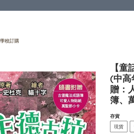
學校訂購
【童
(中高
贈：
簿、
存貨
現貨