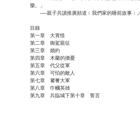
樂。」
──親子共讀推廣頻道﹝我們家的睡前故事﹞
目錄
第一章 大胃怪
第二章 御駕親征
第三章 婚約
第四章 木蘭的擔憂
第五章 代父從軍
第六章 可怕的敵人
第七章 饕餮大軍
第八章 巾幗英雄
第九章 兵臨城下第十章 誓言