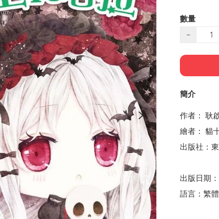
數量
−
簡介
作者： 耿啟
繪者： 貓十
出版社：東雨
出版日期：20
語言：繁體