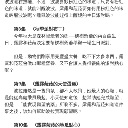
波波還在熟睡。不過，波波喜歡粉紅色的味道，只要有粉紅
色的味道，就能叫醒波波。露露和菈菈要如何用粉紅色的味
道叫醒波波呢？睡鼠波波能趕得上薩妮的生日派對嗎？
第8集 《秋季派對布丁》
今年秋天是森林裡最老的樹──櫟樹爺爺的兩百歲生
日，露露和菈菈決定要幫櫟樹爺爺舉辦一場生日派對。
但是，動物們剛享用完豐盛大餐，吃不下太多東西，露
露和菈菈會做出哪種營養、又不會讓人覺得很飽的派對點心
呢？
第9集 《露露菈菈的天使蛋糕》
波拉雖然是一隻飛鼠，卻不太敢飛，她最大的心願，就
是能從高處乘風飛起。小天使知道後，想幫助她完成願望，
但是，「能實現願望的藥」所剩不多。露露和菈菈知道這件
事之後，該如何幫助波拉實現願望呢？
第10集 《露露菈菈的地瓜點心》