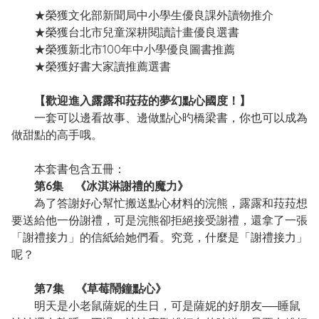
★榮獲文化部新聞局中小學生優良課外讀物推介
★榮獲台北市兒童深耕閱讀計畫優良選書
★榮獲新北市100年中小學優良圖書推薦
★榮獲好書大家讀推薦選書
【歡迎進入露露和菈菈的夢幻點心國度！】
一套可以邊看故事、邊做點心旳橋梁書，你也可以成為
做甜點的高手哦。
本套書包含五冊：
第6集 《冰淇淋謝禮的魔力》
為了答謝好心幫忙搬送點心材料的浣熊，露露和菈菈想
要送給他一份謝禮，可是浣熊卻拒絕接受謝禮，還拿了一張
「謝禮接力」的信紙給她們看。究竟，什麼是「謝禮接力」
呢？
第7集 《草莓鬧鐘點心》
明天是小老鼠薩妮的生日，可是薩妮的好朋友──睡鼠