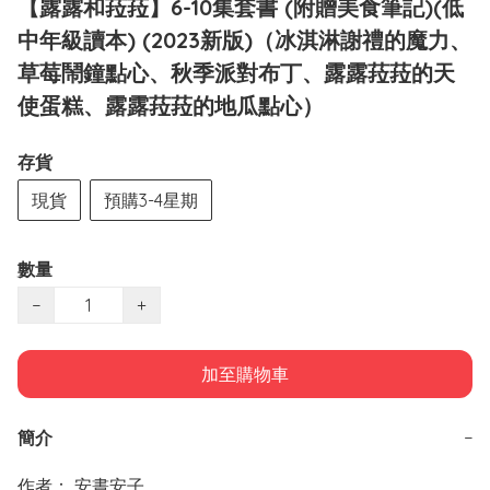
【露露和菈菈】6-10集套書 (附贈美食筆記)(低
中年級讀本) (2023新版)（冰淇淋謝禮的魔力、
草莓鬧鐘點心、秋季派對布丁、露露菈菈的天
使蛋糕、露露菈菈的地瓜點心）
存貨
現貨
預購3-4星期
數量
−
+
加至購物車
簡介
−
作者： 安晝安子  
