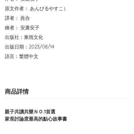
原文作者： あんびるやすこ）

譯者： 蕘合

繪者： 安晝安子

出版社：東雨文化  

出版日期：2023/08/14

語言：繁體中文
商品詳情
親子共讀共樂ＮＯ.1首選
家長討論度最高的點心故事書