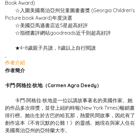
Book Award)
☆入圍美國喬治亞州兒童圖畫書獎 (Georgia Children’s
Picture book Award)年度決選
☆美國亞馬遜書店近5星超高好評
☆指標書評網站goodreads近千則超高好評
★4~8歲親子共讀，8歲以上自行閱讀
作者介紹
作者簡介
卡門‧阿格拉‧狄地（Carmen Agra Deedy）
卡門‧阿格拉‧狄地是一位以講故事著名的美國作家。她
的作品多次得獎，並登上紐約時報(New York Times)暢銷書
排行榜。她出生於古巴的哈瓦那，熱愛民間故事，因此有了
創作這本《不肯沉默的公雞！》的靈感。她現在與家人住在
美國喬治亞州的亞特蘭大市。