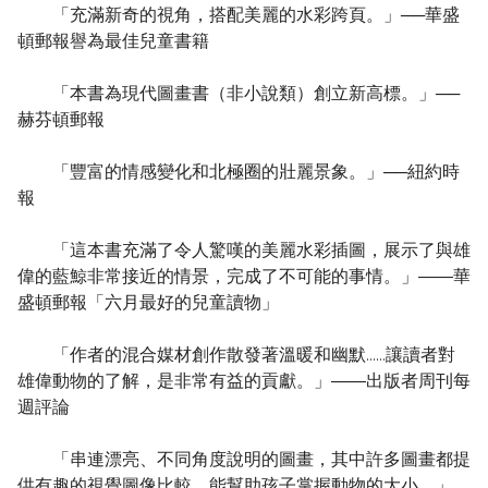
「充滿新奇的視角，搭配美麗的水彩跨頁。」──華盛
頓郵報譽為最佳兒童書籍
「本書為現代圖畫書（非小說類）創立新高標。」──
赫芬頓郵報
「豐富的情感變化和北極圈的壯麗景象。」──紐約時
報
「這本書充滿了令人驚嘆的美麗水彩插圖，展示了與雄
偉的藍鯨非常接近的情景，完成了不可能的事情。」――華
盛頓郵報「六月最好的兒童讀物」
「作者的混合媒材創作散發著溫暖和幽默……讓讀者對
雄偉動物的了解，是非常有益的貢獻。」――出版者周刊每
週評論
「串連漂亮、不同角度說明的圖畫，其中許多圖畫都提
供有趣的視覺圖像比較，能幫助孩子掌握動物的大小。」