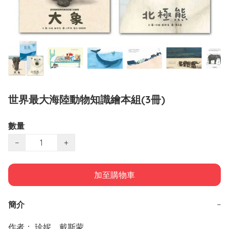
世界最大海陸動物知識繪本組(3冊)
數量
−
+
加至購物車
簡介
−
作者： 珍妮．戴斯蒙
