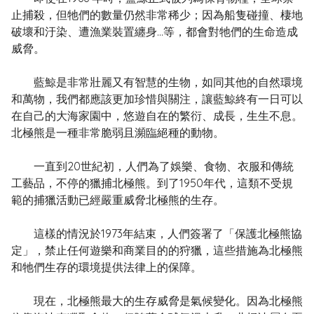
止捕殺，但牠們的數量仍然非常稀少；因為船隻碰撞、棲地
破壞和汙染、遭漁業裝置纏身…等，都會對牠們的生命造成
威脅。
藍鯨是非常壯麗又有智慧的生物，如同其他的自然環境
和萬物，我們都應該更加珍惜與關注，讓藍鯨終有一日可以
在自己的大海家園中，悠遊自在的繁衍、成長，生生不息。
北極熊是一種非常脆弱且瀕臨絕種的動物。
一直到20世紀初，人們為了娛樂、食物、衣服和傳統
工藝品，不停的獵捕北極熊。到了1950年代，這類不受規
範的捕獵活動已經嚴重威脅北極熊的生存。
這樣的情況於1973年結束，人們簽署了「保護北極熊協
定」，禁止任何遊樂和商業目的的狩獵，這些措施為北極熊
和牠們生存的環境提供法律上的保障。
現在，北極熊最大的生存威脅是氣候變化。因為北極熊