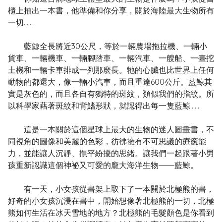
櫃上抽出一本書，他準備和你分享，關於海陸最大生物所有
一切……
藍鯨全長將近30公尺，等於一輛農場拖拉機、一輛小
貨車、一輛機車、一輛腳踏車、一輛汽車、一艘船、一臺挖
土機和一輛卡車排成一列那麼長。牠的心臟也比世界上任何
動物的都還大，像一輛小汽車，而且重達600公斤。藍鯨其
實是灰色的，而且各自有獨特的斑紋，類似我們的指紋。所
以科學家藉著斑紋和背鰭形狀，就認得出每一隻藍鯨……
這是一本關於這個星球上最大的生物的迷人圖畫書，不
同視角的圖像和美麗的色彩，彷彿擁有不可思議的療癒能
力，並能讓人沉靜、撫平紛擾的思緒。讓我們一起跟著小男
孩重新認識這個神祕又可愛的龐大海洋生物――藍鯨。
有一天，小女孩從書架上取下了一本關於北極熊的書，
好奇的小女孩沉浸在書中，開始想像著北極熊的一切，北極
熊如何生活在冰天雪地的地方？北極熊的毛髮顏色是你看到