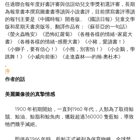
任過聯合報年度好書評審與信誼幼兒文學獎初選評審，長期
為報章書本撰寫圖畫書導讀與小說書評，目前撰寫書評導讀
的報刊主要是《中國時報》開卷版、《國語日報》兒童文學
版和星期天書房版等。翻譯作品有：《蘇菲亞的一句話》
《螢火蟲晚安》《恐怖紅蘿蔔》《各種各樣的情緒~家庭大
書》《各種各樣的情緒~感覺大書》《小豬，愛讀書！》
《小獅子，要有信心！》《小熊，別害怕！》《小企鵝，學
跳舞！》《小威向前衝》《走進森林──約翰‧奧杜本》
序
作者的話
美麗圖像後的真摯情感
1900 年初期開始，一直到1960 年代，人類為了取得鯨
鬚、鯨油、鯨脂和鯨魚肉，獵殺超過360000 隻藍鯨，導致
牠們幾乎滅絕。
即使在1966 年時，藍鯨正式被列為保育物種，全球禁