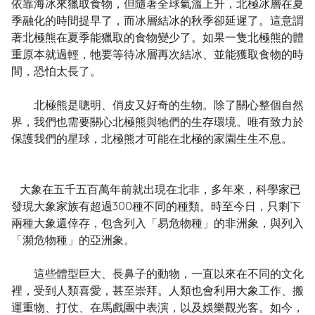
依靠海冰來獵取食物，但隨著全球氣溫上升，北極冰層在夏
季融化的時間提早了，而冰層結冰的秋季卻延遲了。這意謂
著北極熊在夏季能獵取的食物變少了。如果一隻北極熊的體
重原本就過輕，牠要等待冰層再次結冰、並能獲取食物的時
間，恐怕太長了。
北極熊是聰明、俏皮又好奇的生物。除了關心整個自然
界，我們也需要關心北極熊與牠們的生存環境。唯有致力於
保護我們的星球，北極熊才可能在北極的家園生生不息。
大象在五千五百萬年前就出現在北非，多年來，科學家已
發現大象家族有超過300種不同的種類。時至今日，只剩下
兩種大象還倖存，包含列入「易危物種」的非洲象，與列入
「瀕危物種」的亞洲象。
這些體型巨大、長鼻子的動物，一直以來在不同的文化
裡，受到人類喜愛，甚至崇拜。人類也會利用大象工作、搬
運重物、打仗、在馬戲團中表演，以及娛樂觀光客。如今，