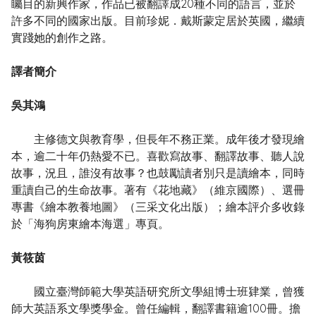
矚目的新興作家，作品已被翻譯成20種不同的語言，並於
許多不同的國家出版。目前珍妮．戴斯蒙定居於英國，繼續
實踐她的創作之路。
譯者簡介
吳其鴻
主修德文與教育學，但長年不務正業。成年後才發現繪
本，逾二十年仍熱愛不已。喜歡寫故事、翻譯故事、聽人說
故事，況且，誰沒有故事？也鼓勵讀者別只是讀繪本，同時
重讀自己的生命故事。著有《花地藏》（維京國際）、選冊
專書《繪本教養地圖》（三采文化出版）；繪本評介多收錄
於「海狗房東繪本海選」專頁。
黃筱茵
國立臺灣師範大學英語研究所文學組博士班肄業，曾獲
師大英語系文學獎學金。曾任編輯，翻譯書籍逾100冊。擔