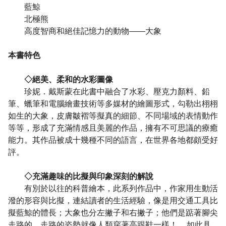
藍鯨
北極熊
高度智商和絕佳記憶力的動物――大象
本書特色
◇絕美、柔和的水彩圖像
珍妮．戴斯蒙在此書中融合了水彩、壓克力顏料、鉛
筆、蠟筆和電腦繪畫技術等多媒材的繪圖形式，勾勒出栩栩
如生的大象，皮膚皺褶等擬真的細節、不同場域的表情動作
等等，形成了充滿情感且美麗的作品，擁有不可思議的療癒
能力。其作品被成十幾種不同的語言，在世界各地都頗受好
評。
◇充滿趣味的比擬與印象深刻的解說
有別於以往的科普繪本，此系列作品中，作家用生動活
潑的形容與比擬，連結讀者的生活經驗，像是用交通工具比
擬藍鯨的體長；大象也分左撇子和右撇子；他們是踮著腳尖
走路的，走路的姿勢就像人類穿著高跟鞋一樣！……如此具