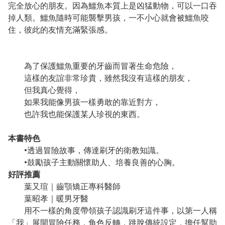
完全放心的朋友。因為鱷魚本質上是凶猛動物，可以一口吞
掉人類。鱷魚隨時可能襲擊男孩，一不小心就會被鱷魚咬
住，彼此的友情充滿緊張感。
為了保護鱷魚重要的牙齒而冒著生命危險，
這樣的友誼非常珍貴，雖然我沒有這樣的朋友，
但我真心覺得，
如果我能像男孩一樣勇敢的靠近對方，
也許我也能保護某人珍視的東西。
本書特色
•透過冒險故事，傳達刷牙的衛教知識。
•鼓勵孩子主動關懷助人、培養良善的心胸。
好評推薦
葉又瑄｜齒顎矯正專科醫師
葉昭孝｜暖男牙醫
用不一樣的角度帶領孩子認識刷牙這件事，以第一人稱
「我」展開冒險任務，角色反轉，跳脫傳統設定，擔任幫助