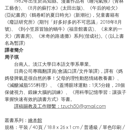
1982年出生於高知縣。漫畫作品有《睡沌氣候》(青林
工藝舎)、《8月的蘇打水》(太田出版)、《午后的哈欠》
(亞紀書房)《鶴卷町的夏日時光》(新潮社)，兒童書籍有
《廢話研究所》(期刊「好多好多的不可思議」2018年8月
號)、《到小笠原冒險的蝸牛》(福音館書店)、《未來的一
天》(茜書房)、《米奇的路邊攤》系列(偕成社)。( (以上書
名為暫譯)
譯者簡介
周子琪
台南人。淡江大學日本語文學系畢業。
日商公司專職翻譯員(會議口譯/文件筆譯)，譯有《媽
媽發脾氣是很自然的事！父母的理性動怒情緒教養書》、
《減醣減脂555料理》、《蓋博眼球運動：1天3分鐘，28個
保健視力、鍛鍊大腦的訓練》、《用科學記憶學習：讓孩子
掌握快速有效的讀書方式》等書。
譯稿賜教及工作聯繫：tzuchi30@gmail.com
叢書系列：
繪本館
規格：平裝 / 40頁 / 18.8 x 26 x 1 cm / 普通級 / 單色印刷 /