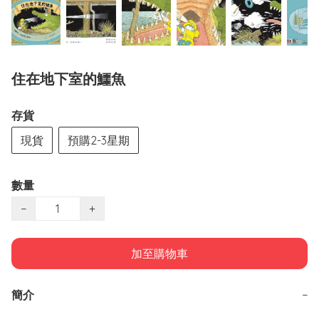
住在地下室的鱷魚
存貨
現貨
預購2-3星期
數量
−
+
加至購物車
簡介
−