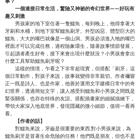
事？
一個連接日常生活，驚險又神祕的奇幻世界——好玩有
趣又刺激
男孩家的地下室住著一隻鱷魚，每到晚上，他得拿著大
牙刷和水桶，到地下室幫鱷魚刷牙。外型凶惡、體型巨大的
鱷魚，大大的嘴巴就像是一個山洞。男孩必須進入牠的嘴巴
裡面才可以完成任務，過程險象環生，隨著故事情節發展，
引起讀者產生好奇，接下來會出現什麼狀況？小男孩會拿出
什麼工具幫助鱷魚刷牙呢？
這樣的情境，乍看之下非常超現實，但搭配「刷牙」這
個日常動作，對孩子來說，故事就變得非常親切。作者禰寢
正一既是詩人、也是作家，他善於運用文字建構日常中的奇
幻世界，透過簡短文字，讓人感受到鱷魚和小男孩之間既是
緊張關係，也存在特殊的友誼。搭配插畫家的細膩描繪下，
帶領大家深入地底世界，發現隱藏的微小細節，值得一看再
看。
【作者的話】
對鱷魚來說，牙齒是很重要的東西;對小男孩來說，為
鱷魚刷牙是冒著生命危險的任務！他們既是朋友，但也不是