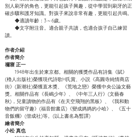
別人刷牙的角色，更能引起孩子興趣，從中學習到刷牙的正
確步驟和護牙知識。對孩子來說非常有趣，更能引起共鳴。
◆適讀年齡：3～6歲。
◆文字附注音。適合親子共讀，也適合孩子自己練習
讀。
作者介紹
作者簡介
禰寢 正一
1948年出生於東京都。相關的獲獎作品有詩集《賦》
(櫓人出版社)榮獲現代詩歌H氏賞、小説《高圓寺純情商店
街》(新潮社)榮獲直木獎、《荒地之戀》榮獲中央公論文藝
獎。相關作品有《長嶋少年》、《中年三人行》(文藝春
秋)，兒童讀物的作品有《在天空飛翔的黑板》、《我和動
物們的留守趣》(福音館書店)《變成媽媽的小哈》、《五十
音飯糰》(偕成社)等。(以上書名為暫譯)
繪者簡介
小松 真也