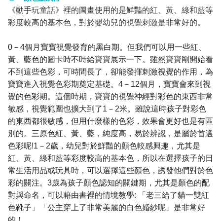
《動手玩童話》裡的圖畫使用的是鮮豔的紅、黃、綠和藍等
彩度較高的基本色，對於嬰幼兒的視覺刺激是非常好的。
0
－
4
個月寶寶視覺發育的黑白期。但我們可以用一些紅、
黃、藍色的圖卡時不時給寶寶展示一下。雖然寶寶剛開始看
不到這些色彩，可時間長了，卻能發揮刺激視覺的作用，為
寶寶進入視覺色彩期奠定基礎。
4
－
12
個月，寶寶會來到視
覺的色彩期。這個時期，寶寶的視覺神經對彩色的東西非常
敏感，視覺範圍也擴大到了
1
－
2
米。雖說這時孩子對彩色
的東西都很敏感，但用什麼樣的色彩，效果會更好也是有區
別的。三原色紅、黃、藍，純度高，易於辨認，是屬於首選
色彩呢
!1
－
2
歲，幼兒對於鮮豔的顏色較感興趣，尤其是
紅、黃、綠和藍等彩度較高的基本色，所以在選擇孩子的日
常生活用品或玩具時，可以選擇這些顏色，誘發他們對於色
彩的關注。
3
歲為孩子顏色認知的關鍵期，尤其是顏色的配
對與命名，可以藉由書裡的情境教學
:
「老三給了貓一雙紅
色靴子」「公主穿上了非常美麗的白色婚紗呢」是非常好
的！