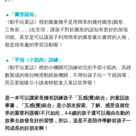
▲「圖形認知」
《動手玩童話》裡的圖畫幾乎是用簡單的幾何圖形
(
圓形、
三角形……
)
去呈現，讓孩子對於圖形的認知有更好的加強
功能。甚至是可以讓孩子利用簡單的圖形畫出書裡的人物，
都是很有趣的學習活動喔！
▲「手指（小肌肉）訓練」
《動手玩童話》裡的小機關可訓練幼兒的手部小肌肉，高磅
數製成的推拉轉滑動紙板機關，不用怕孩子玩一下就損壞，
而且更能吸引小讀者輕鬆進入童話世界喔！
是一本可以讓家長擁有訓練孩子「五感
(
覺
)
統合」的童話故
事書，「五感
(
覺
)
統合」是小朋友探索、了解、感受這個世
界的重要利器喔
!
不只如此，
4-6
歲的孩子還可以藉由生動的
故事去啟發良好的習慣，所以，這是不是陪伴學齡前孩子一
同成長的好朋友啊！