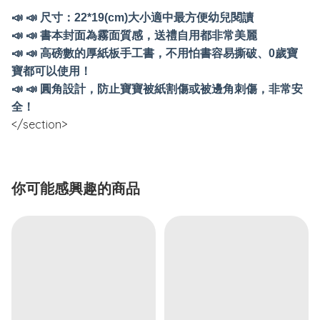
📣
📣
尺寸
：22*19(cm)
大小適中最方便幼兒閱讀
📣
📣
書本封面為霧面質感，送禮自用都非常美麗
📣
📣
高磅數的厚紙板手工書，不用怕書容易撕破、
0
歲寶
寶都可以使用！
📣
📣
圓角設計，防止寶寶被紙割傷或被邊角刺傷，非常安
全！
</section>
你可能感興趣的商品