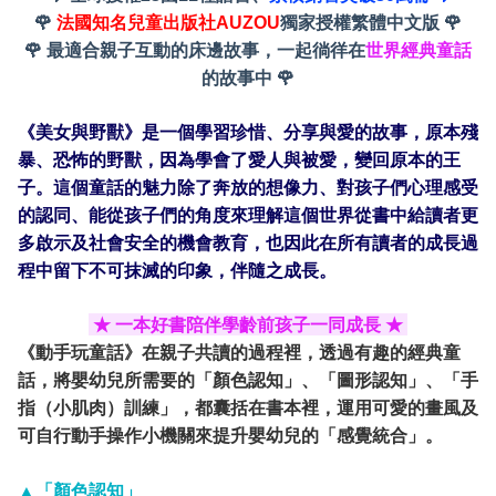
🌹
法國知名兒童出版社
AUZOU
獨家授權繁體中文版
🌹
🌹
最適合親子互動的床邊故事，一起徜徉在
世界經典童話
的故事中
🌹
《美女與野獸》是一個學習珍惜、分享與愛的故事，原本殘
暴、恐怖的野獸，因為學會了愛人與被愛，變回原本的王
子。這個童話的魅力除了奔放的想像力、對孩子們心理感受
的認同、能從孩子們的角度來理解這個世界從書中給讀者更
多啟示及社會安全的機會教育，也因此在所有讀者的成長過
程中留下不可抹滅的印象，伴隨之成長。
★ 一本好書陪伴學齡前孩子一同成長 ★
《動手玩童話》在親子共讀的過程裡，透過有趣的經典童
話，將嬰幼兒所需要的「顏色認知」、「圖形認知」、「手
指（小肌肉）訓練」，都囊括在書本裡，運用可愛的畫風及
可自行動手操作小機關來提升嬰幼兒的「感覺統合」。
▲「顏色認知」