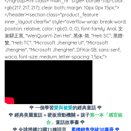
</hgroup><hr class="main_hr" style="border-top-color:
rgb(217, 217, 217); clear: both; margin: 10px 0px 15px;">
</header><section class="product_feature
inner_layout clearfix" style="overflow-wrap: break-word;
position: relative; color: rgb(0, 0, 0); font-family: Arial, 文
泉驛正黑, "WenQuanYi Zen Hei", 黑体-简, "Heiti SC", 黑體-
繁, "Heiti TC", "Microsoft JhengHei UI", "Microsoft
JhengHei", "Microsoft JhengHei", DFKai-SB, sans-serif,
waca; font-size: medium; letter-spacing: 1.5px;">
🌹
一個學習
愛與被愛
的經典童話
🌹
🌹
經典美麗童話
+
硬板滑動機關
=
孩子
第一本「感官統
合」
童話故事書
🌹
🌹
全球授權
23
國
11
種語言、
累積銷售突破
30
萬冊
🌹