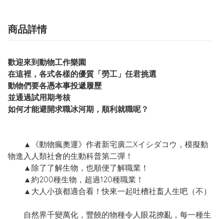
商品詳情
歡迎來到動物工作樂園
在這裡，各式各樣的優質「勞工」任君挑選
動物們要各憑本事投遞履歷
並通過試用期考核
如何才能避開求職冰河期，順利就職呢？
▲《動物瘋奧運》作者新宅廣二Xイシダコウ，模擬動
物進入人類社會的生動科普第二彈！
▲除了了解生物，也順便了解職業！
▲約200種生物，超過120種職業！
▲大人小孩都適合看！快來一起吐槽社畜人生吧（不）
自然界千變萬化，豐饒的物種令人眼花撩亂，每一種生