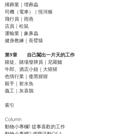
殯葬業｜埋葬蟲
司機（電車）｜恆河猴
飛行員｜雨燕
店員｜松鼠
運輸業｜象鼻蟲
健身教練｜長臂猿
第9章 自己闖出一片天的工作
賭徒、賭場發牌員｜尼羅鱷
牛郎、酒店小姐｜大猩猩
色情行業｜倭黑猩猩
殺手｜射水魚
義工｜灰喜鵲
索引
Column
動物小專欄1 從事喜歡的工作
動物小專欄2 求職活動Q&A