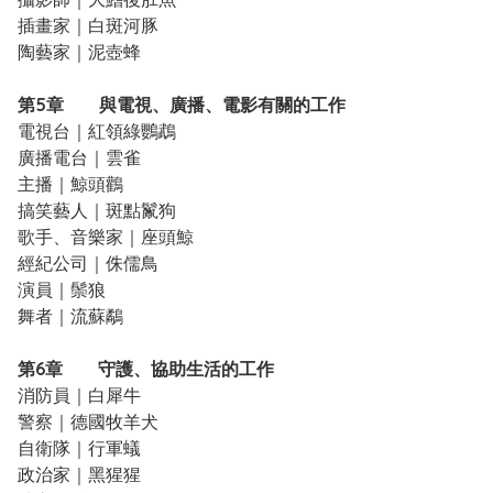
插畫家｜白斑河豚
陶藝家｜泥壺蜂
第5章 與電視、廣播、電影有關的工作
電視台｜紅領綠鸚鵡
廣播電台｜雲雀
主播｜鯨頭鸛
搞笑藝人｜斑點鬣狗
歌手、音樂家｜座頭鯨
經紀公司｜侏儒鳥
演員｜鬃狼
舞者｜流蘇鷸
第6章 守護、協助生活的工作
消防員｜白犀牛
警察｜德國牧羊犬
自衛隊｜行軍蟻
政治家｜黑猩猩