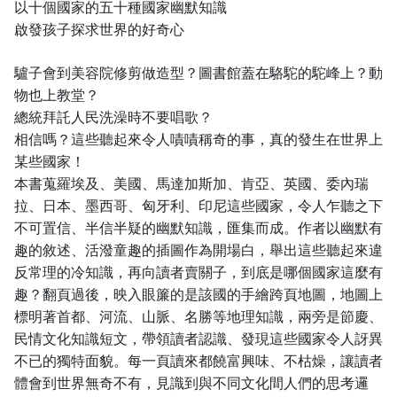
以十個國家的五十種國家幽默知識
啟發孩子探求世界的好奇心
驢子會到美容院修剪做造型？圖書館蓋在駱駝的駝峰上？動
物也上教堂？
總統拜託人民洗澡時不要唱歌？
相信嗎？這些聽起來令人嘖嘖稱奇的事，真的發生在世界上
某些國家！
本書蒐羅埃及、美國、馬達加斯加、肯亞、英國、委內瑞
拉、日本、墨西哥、匈牙利、印尼這些國家，令人乍聽之下
不可置信、半信半疑的幽默知識，匯集而成。作者以幽默有
趣的敘述、活潑童趣的插圖作為開場白，舉出這些聽起來違
反常理的冷知識，再向讀者賣關子，到底是哪個國家這麼有
趣？翻頁過後，映入眼簾的是該國的手繪跨頁地圖，地圖上
標明著首都、河流、山脈、名勝等地理知識，兩旁是節慶、
民情文化知識短文，帶領讀者認識、發現這些國家令人訝異
不已的獨特面貌。每一頁讀來都饒富興味、不枯燥，讓讀者
體會到世界無奇不有，見識到與不同文化間人們的思考邏