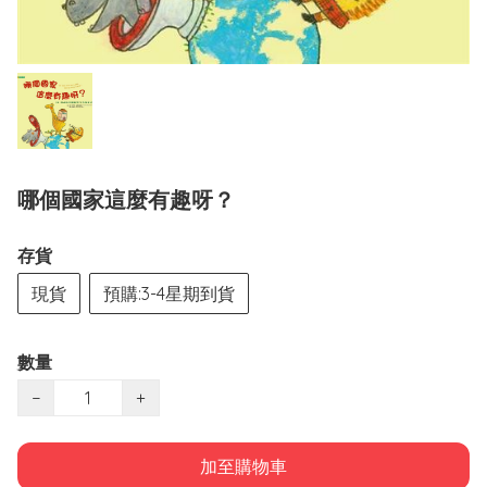
哪個國家這麼有趣呀？
存貨
現貨
預購:3-4星期到貨
數量
−
+
加至購物車