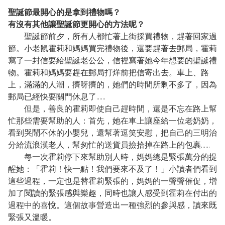
聖誕節最開心的是拿到禮物嗎？
有沒有其他讓聖誕節更開心的方法呢？
聖誕節前夕，所有人都忙著上街採買禮物，趕著回家過
節。小老鼠霍莉和媽媽買完禮物後，還要趕著去郵局，霍莉
寫了一封信要給聖誕老公公，信裡寫著她今年想要的聖誕禮
物。霍莉和媽媽要趕在郵局打烊前把信寄出去。車上、路
上，滿滿的人潮，擠呀擠的，她們的時間所剩不多了，因為
郵局已經快要關門休息了……
但是，善良的霍莉即使自己趕時間，還是不忘在路上幫
忙那些需要幫助的人：首先，她在車上讓座給一位老奶奶，
看到哭鬧不休的小嬰兒，還幫著逗笑安慰，把自己的三明治
分給流浪漢老人，幫匆忙的送貨員撿拾掉在路上的包裹……
每一次霍莉停下來幫助別人時，媽媽總是緊張萬分的提
醒她：「霍莉！快一點！我們要來不及了！」小讀者們看到
這些過程，一定也是替霍莉緊張的，媽媽的一聲聲催促，增
加了閱讀的緊張感與樂趣，同時也讓人感受到霍莉在付出的
過程中的喜悅。這個故事營造出一種強烈的參與感，讀來既
緊張又溫暖。