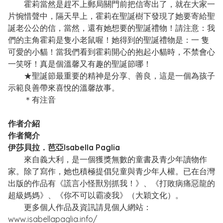
霍莉當然是趕不上郵局關門前把信寄出了，就在大家一
片惋惜聲中，隔天早上，霍莉在聖誕樹下發現了她要寄給聖
誕老公公的信，當然，還有她想要的聖誕禮物！請注意：我
們的主角霍莉是隻小老鼠喔！她得到的聖誕禮物是：一 隻
可愛的小貓！當我們看到霍莉開心的抱起小貓時，不禁會心
一笑呀！真是個溫馨又有趣的聖誕節哪！
★聖誕節最重要的精神是分享、善良，這是一個為孩子
示範良善帶來喜悅的溫馨故事。
＊有注音
作者介紹
作者簡介
伊莎貝拉．芭亞Isabella Paglia
來自義大利，是一個獲獎無數的童書及青少年讀物作
家。除了寫作，她也積極提倡兒童與青少年人權。已在台灣
出版的作品有《謊言小怪獸別抓我！》、《打敗病痛惡龍的
超級媽媽》、《你不可以霸凌我》（大穎文化）。
更多個人作品及資訊請見個人網站：
www.isabellapaglia.info/