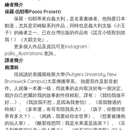
繪者簡介
保羅‧伯耶蒂Paolo Proietti
保羅・伯耶蒂來自義大利，是名童書繪者。他熱愛日本
動漫，尤其是宮崎駿系列作品，同時也是義大利文版《小王
子》的繪者之一。已在台灣出版的作品有《謊言小怪獸別抓
我！》（大穎文化）。
更多個人作品及資訊可至instagram :
pallo_illustrations 查詢 。
譯者簡介
賴潔林
現就讀於美國羅格斯大學(Rutgers University, New
Brunswick Campus)大眾傳播學系。 熱愛寫作及影音創
作。人就像一本書一樣，而故事的走向取決於每一個決定。
期許自己把屬於我的故事創作得精彩。譯有：《我怕我做不
好......》、《我說我不想，是因為我會怕》、《當我難過的
時候》、《多幸運，有哥哥陪我長大》、《孩子，你覺得世
界有多大？》、《媽媽，我要給你全世界》、《想要被擁抱
的仙人掌》、《酪梨很想問：我是水果還是蔬菜？》、《豆