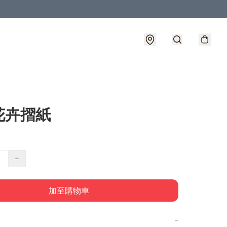
花卉摺紙
+
加至購物車
−