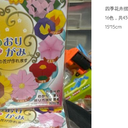
四季花卉摺
16色，共43
15*15cm