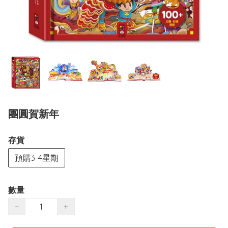
團圓賀新年
存貨
預購3-4星期
數量
−
+