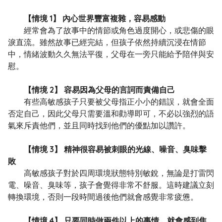
【情境 1】 內心世界豐富複雜，容易感動
經常會為了故事中的情節或角色過度開心，或悲傷的眼
淚直流。雖然故事已經完結，但孩子依然持續沉浸在情節
中，情緒波動久久無法平復，父母在一旁只能給予陪伴與安
慰。
【情境 2】 容易因為父母的言詞而責備自己
有些高敏感孩子只要被父母指正小小的錯誤，就會全面
否定自己，因此父母只需要溫和勸導即可，不必以強烈的語
氣來斥責他們，並且同時找到他們的優點加以讚許。
【情境 3】 精神很容易被刺眼的光線、噪音、臭味擊
敗
高敏感孩子對於四周環境狀態特別敏銳，無論是打雷閃
電、噪音、臭味等，孩子會覺得非常不舒服。這時建議立刻
轉換環境，否則一段時間過後他們就會感覺非常疲憊。
【情境 4】 只要同時做兩件以上的事情，就會感到焦