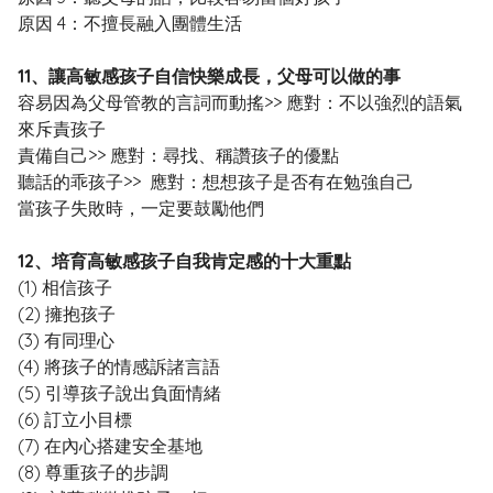
原因 4：不擅長融入團體生活
11、讓高敏感孩子自信快樂成長，父母可以做的事
容易因為父母管教的言詞而動搖>> 應對：不以強烈的語氣
來斥責孩子
責備自己>> 應對：尋找、稱讚孩子的優點
聽話的乖孩子>> 應對：想想孩子是否有在勉強自己
當孩子失敗時，一定要鼓勵他們
12、培育高敏感孩子自我肯定感的十大重點
(1) 相信孩子
(2) 擁抱孩子
(3) 有同理心
(4) 將孩子的情感訴諸言語
(5) 引導孩子說出負面情緒
(6) 訂立小目標
(7) 在內心搭建安全基地
(8) 尊重孩子的步調