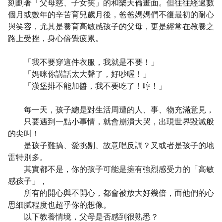
刻劃著「父母慈、子女笑」的和樂天倫畫面。但往往經過數
個月或數年的辛苦育兒歲月後，爸爸媽媽們不復最初的耐心
與笑容，尤其是養育高敏感孩子的父母，更是經常在教養之
路上受挫，身心倍覺疲累。
「我不要穿這件衣服，我就是不要！」
「媽咪你講話太大聲了，好吵喔！」
「漢堡排不能加醬，我不要吃了！哼！」
每一天，孩子總是對生活周遭的人、事、物充滿意見，
只要遇到一點小事情，就會崩潰大哭，出現世界毀滅般
的尖叫！
是孩子難搞、愛挑剔、故意唱反調？又或者是孩子的地
雷特別多。
其實都不是，你的孩子可能是擁有強烈感受力的「高敏
感孩子」，
所有的開心與不開心，都會被放大好幾倍，而他們的心
思細膩程度也超乎你的想像。
以下教養情境，父母是否感到很熟悉？