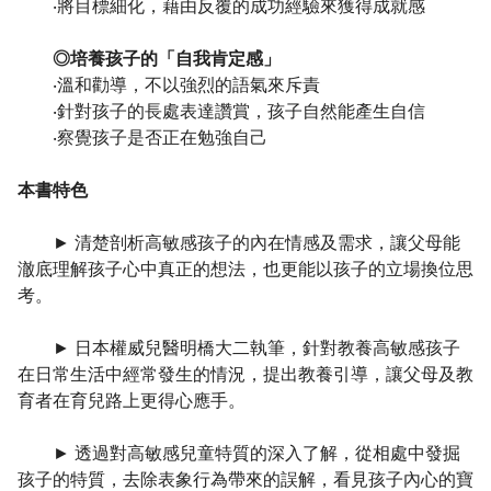
‧將目標細化，藉由反覆的成功經驗來獲得成就感
◎培養孩子的「自我肯定感」
‧溫和勸導，不以強烈的語氣來斥責
‧針對孩子的長處表達讚賞，孩子自然能產生自信
‧察覺孩子是否正在勉強自己
本書特色
► 清楚剖析高敏感孩子的內在情感及需求，讓父母能
澈底理解孩子心中真正的想法，也更能以孩子的立場換位思
考。
► 日本權威兒醫明橋大二執筆，針對教養高敏感孩子
在日常生活中經常發生的情況，提出教養引導，讓父母及教
育者在育兒路上更得心應手。
► 透過對高敏感兒童特質的深入了解，從相處中發掘
孩子的特質，去除表象行為帶來的誤解，看見孩子內心的寶