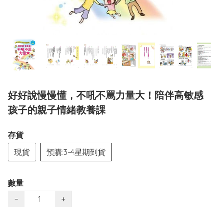
好好說慢慢懂，不吼不罵力量大！陪伴高敏感
孩子的親子情緒教養課
存貨
現貨
預購:3-4星期到貨
數量
−
+