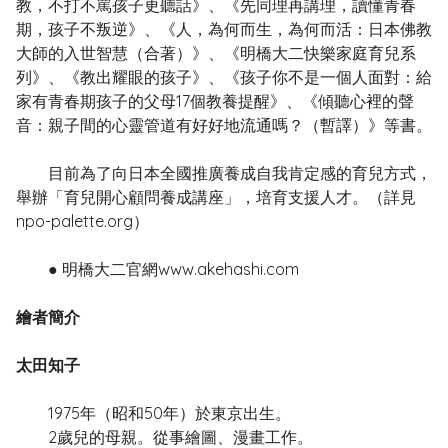
教，不打不罵孩子更聽話》、《先同理再講理，讀懂青春
期，孩子不叛逆》、《人，為何而生，為何而活：日本佛教
大師的入世智慧（合著）》、《明橋大二快樂家庭育兒系
列》、《教出耀眼的孩子》、《孩子你不是一個人面對：給
家有青春期孩子的父母17個教養提醒》、《傾聽心裡的聲
音：親子間的心靈管道有好好地流通嗎？（暫譯）》等書。
目前為了向日本全國推廣養成自我肯定感的育兒方式，
舉辦「育兒開心顧問養成講座」，培育支援人才。（詳見
npo-palette.org）
● 明橋大二官網www.akehashi.com
繪者簡介
太田知子
1975年（昭和50年）於東京出生。
2歲兒的母親。從事繪圖、漫畫工作。