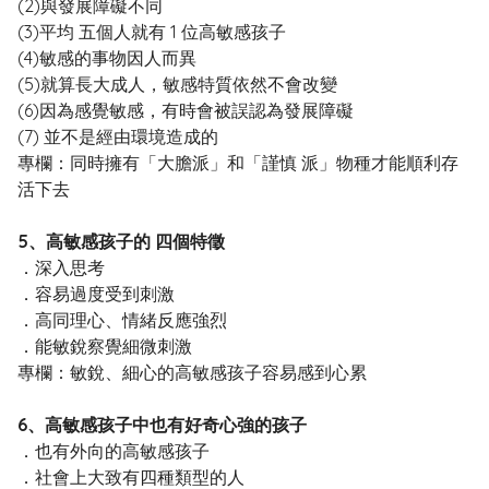
(2)與發展障礙不同
(3)平均 五個人就有 1 位高敏感孩子
(4)敏感的事物因人而異
(5)就算長大成人，敏感特質依然不會改變
(6)因為感覺敏感，有時會被誤認為發展障礙
(7) 並不是經由環境造成的
專欄：同時擁有「大膽派」和「謹慎 派」物種才能順利存
活下去
5、高敏感孩子的 四個特徵
．深入思考
．容易過度受到刺激
．高同理心、情緒反應強烈
．能敏銳察覺細微刺激
專欄：敏銳、細心的高敏感孩子容易感到心累
6、高敏感孩子中也有好奇心強的孩子
．也有外向的高敏感孩子
．社會上大致有四種類型的人