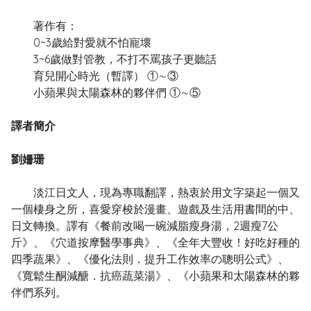
著作有：
0~3歲給對愛就不怕寵壞
3~6歲做對管教，不打不罵孩子更聽話
育兒開心時光（暫譯） ①∼③
小蘋果與太陽森林的夥伴們 ①∼⑤
譯者簡介
劉姍珊
淡江日文人，現為專職翻譯，熱衷於用文字築起一個又
一個棲身之所，喜愛穿梭於漫畫、遊戲及生活用書間的中、
日文轉換。譯有《餐前改喝一碗減脂瘦身湯，2週瘦7公
斤》、《穴道按摩醫學事典》、《全年大豐收！好吃好種的
四季蔬果》、《優化法則．提升工作效率の聰明公式》、
《寬鬆生酮減醣．抗癌蔬菜湯》、《小蘋果和太陽森林的夥
伴們系列。