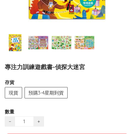
專注力訓練遊戲書-偵探大迷宮
存貨
現貨
預購3-4星期到貨
數量
−
+