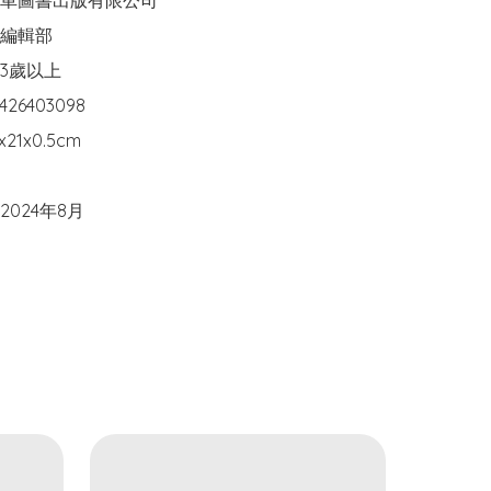
車圖書出版有限公司

編輯部

3歲以上

26403098

21x0.5cm

024年8月
