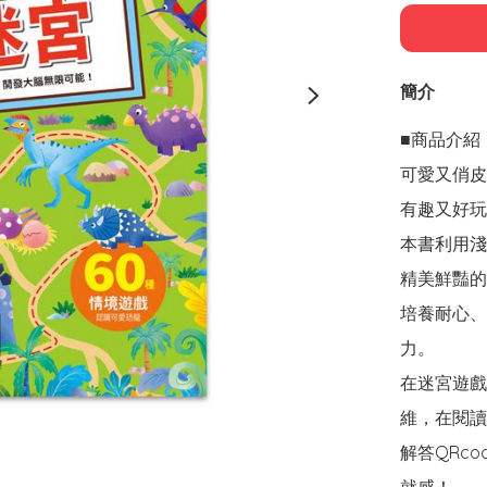
簡介
■商品介紹

可愛又俏皮
有趣又好玩
本書利用淺
精美鮮豔的
培養耐心、
力。

在迷宮遊戲
維，在閱讀
解答QRc