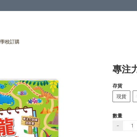
學校訂購
專注
存貨
現貨
數量
−