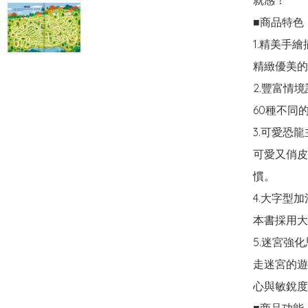
就感！

■商品特色

1.精美手繪
精緻優美的
2.豐富情境
60種不同
3.可愛恐龍
可愛又俏皮
慣。

4.大字型加
本書採用大
5.迷宮強化
走迷宮的遊
心與敏銳度