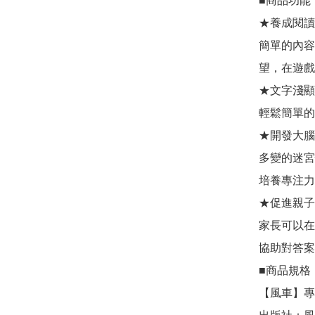
■商品功能

★養成閱讀
簡單的內容
望，在遊戲
★文字淺顯
輕鬆簡單的
★開發大腦
多變的迷宮
培養專注力
★促進親子
家長可以在
協助對答案
■商品規格

【風車】專