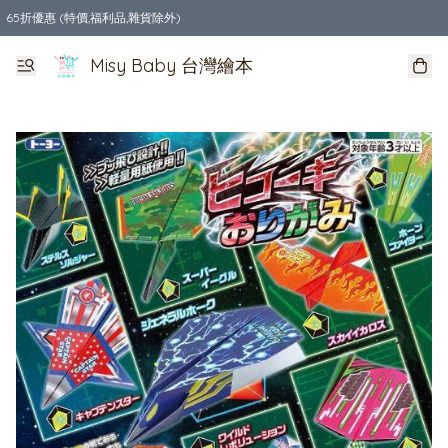
65折優惠 (特價,福利品,雜貨除外)
全店購物滿$550，免運費
Misy Baby 台灣繪本