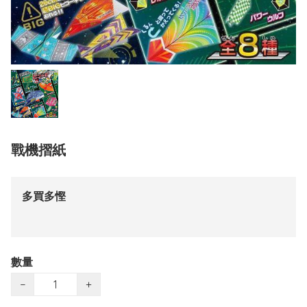
戰機摺紙
多買多慳
數量
−
+