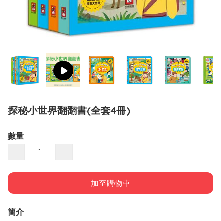
探秘小世界翻翻書(全套4冊)
數量
−
+
加至購物車
簡介
−