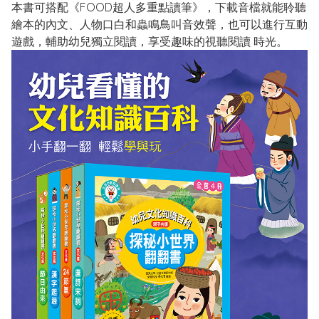
本書可搭配《FOOD超人多重點讀筆》，下載音檔就能聆聽
繪本的內文、人物口白和蟲鳴鳥叫音效聲，也可以進行互動
遊戲，輔助幼兒獨立閱讀，享受趣味的視聽閱讀 時光。