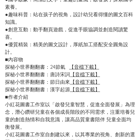
素養。
●趣味科普：站在孩子的視角，設計幼兒看得懂的圖文百科
知識。
●創意互動：動手翻頁遊戲，促進手眼協調並創造閱讀驚
喜。
●優質精裝：精美的圖文設計，厚紙加工搭配安全圓角設
計。
■內容物
探秘小世界翻翻書：24節氣
【音檔下載】
探秘小世界翻翻書：唐詩宋詞
【音檔下載】
探秘小世界翻翻書：節日由來
【音檔下載】
探秘小世界翻翻書：漢字起源
【音檔下載】
■作者介紹
小紅花圖書工作室以「啟發兒童智慧，促進全面發展」為理
念，潛心鑽研兒童在各個成長階段的不同需求，注重培養兒
童的創造熱情和自我意識，讓高品質童書陪伴 兒童全面均
衡發展。
小紅花圖書工作室自創建以來，以其專業的視角、創新的選