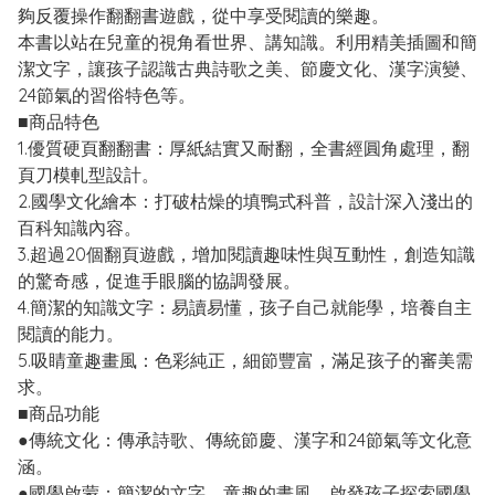
夠反覆操作翻翻書遊戲，從中享受閱讀的樂趣。
本書以站在兒童的視角看世界、講知識。利用精美插圖和簡
潔文字，讓孩子認識古典詩歌之美、節慶文化、漢字演變、
24節氣的習俗特色等。
■商品特色
1.優質硬頁翻翻書：厚紙結實又耐翻，全書經圓角處理，翻
頁刀模軋型設計。
2.國學文化繪本：打破枯燥的填鴨式科普，設計深入淺出的
百科知識內容。
3.超過20個翻頁遊戲，增加閱讀趣味性與互動性，創造知識
的驚奇感，促進手眼腦的協調發展。
4.簡潔的知識文字：易讀易懂，孩子自己就能學，培養自主
閱讀的能力。
5.吸睛童趣畫風：色彩純正，細節豐富，滿足孩子的審美需
求。
■商品功能
●傳統文化：傳承詩歌、傳統節慶、漢字和24節氣等文化意
涵。
●國學啟蒙：簡潔的文字，童趣的畫風，啟發孩子探索國學