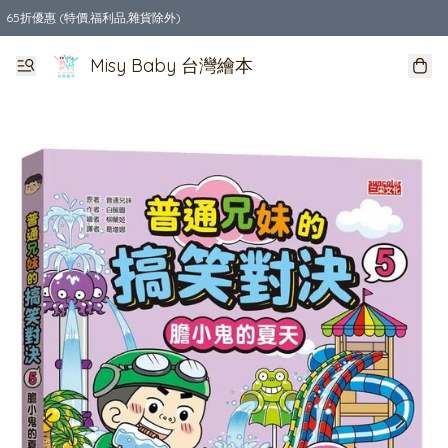
65折優惠 (特價,福利品,雜貨除外)
全店購物滿$550，免運費
Misy Baby 台灣繪本