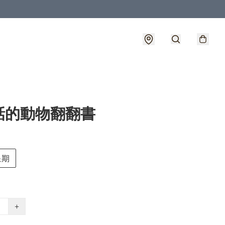
話的動物翻翻書
星期
+