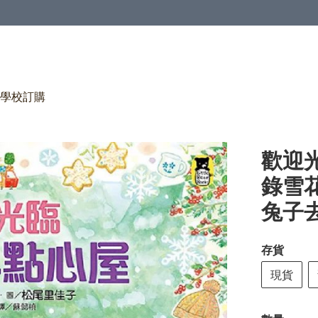
學校訂購
歡迎
錄雪
兔子
存貨
現貨