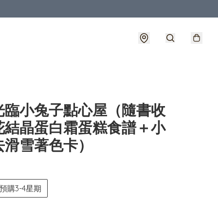
光臨小兔子點心屋（隨書收
花結晶蛋白霜蛋糕食譜＋小
去滑雪著色卡）
預購3-4星期