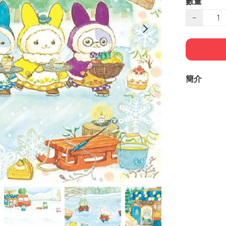
數量
−
簡介