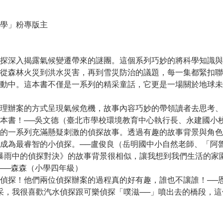
學」粉專版主
深入揭露氣候變遷帶來的謎團。這個系列巧妙的將科學知識與
從森林火災到洪水災害，再到雪災防治的議題，每一集都緊扣聯
動中。這本書不僅是一系列的精采童話，它更是一場關於地球未
辦案的方式呈現氣候危機，故事內容巧妙的帶領讀者去思考、
本書！──吳文德（臺北市學校環境教育中心執行長、永建國小
一系列充滿懸疑刺激的偵探故事。透過有趣的故事背景與角色
成為最睿智的小偵探。──盧俊良（岳明國中小自然老師、「阿
雨中的偵探對決》的故事背景很相似，讓我想到我們生活的家
──森森（小學四年級）
探！他們兩位偵探辦案的過程真的好有趣，誰也不讓誰！──
，我很喜歡汽水偵探跟可樂偵探「噗滋──」噴出去的橋段，這