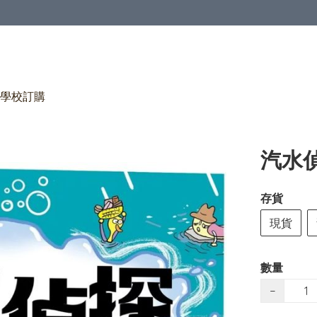
學校訂購
汽水
存貨
現貨
數量
−