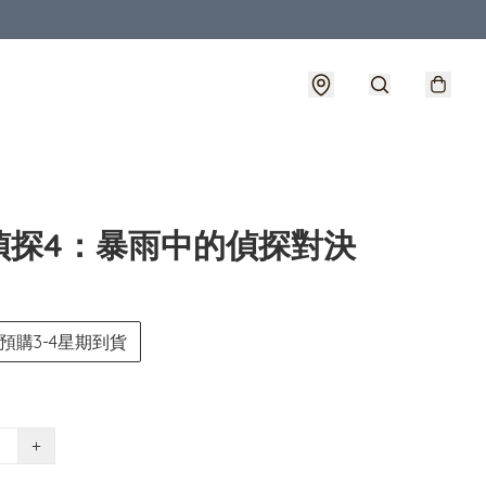
偵探4：暴雨中的偵探對決
預購3-4星期到貨
+