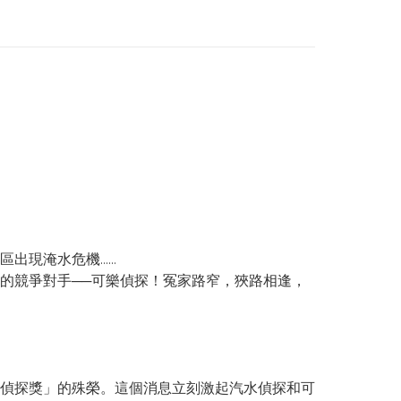
出現淹水危機……
競爭對手──可樂偵探！冤家路窄，狹路相逢，
偵探獎」的殊榮。這個消息立刻激起汽水偵探和可