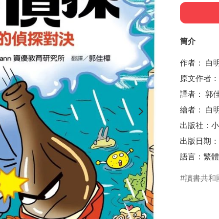
簡介
作者： 白明植
原文作者： 
譯者： 郭佳
繪者： 白
出版社：小熊
出版日期：20
語言：繁體
讀書共和