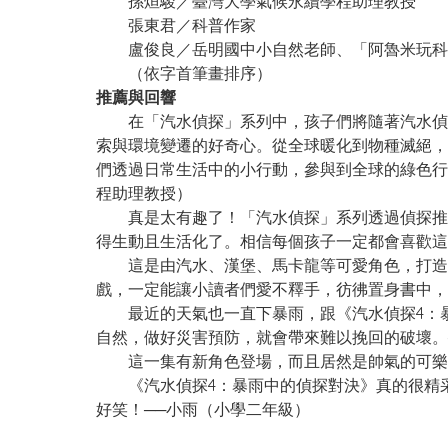
孫烜駿／臺灣大學氣候永續學程助理教授
張東君／科普作家
盧俊良／岳明國中小自然老師、「阿魯米玩科
（依字首筆畫排序）
推薦與回響
在「汽水偵探」系列中，孩子們將隨著汽水偵探
索與環境變遷的好奇心。從全球暖化到物種滅絕，
們透過日常生活中的小行動，參與到全球的綠色行
程助理教授）
真是太有趣了！「汽水偵探」系列透過偵探推理
得生動且生活化了。相信每個孩子一定都會喜歡這
這是由汽水、漢堡、馬卡龍等可愛角色，打造的
戲，一定能讓小讀者們愛不釋手，彷彿置身書中，
最近的天氣也一直下暴雨，跟《汽水偵探4：暴
自然，做好災害預防，就會帶來難以挽回的破壞。
這一集有新角色登場，而且居然是帥氣的可樂偵
《汽水偵探4：暴雨中的偵探對決》真的很精采
好笑！──小雨（小學二年級）