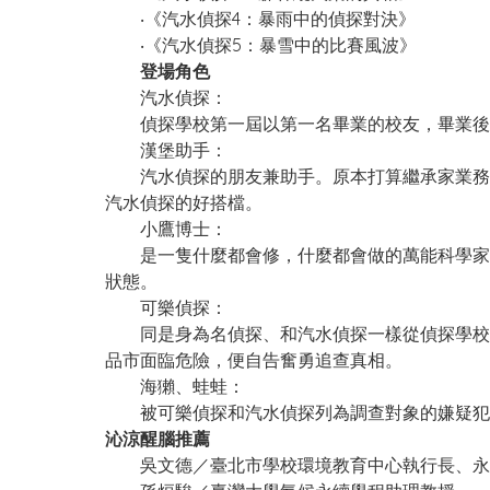
‧《汽水偵探4：暴雨中的偵探對決》
‧《汽水偵探5：暴雪中的比賽風波》
登場角色
汽水偵探：
偵探學校第一屆以第一名畢業的校友，畢業後開
漢堡助手：
汽水偵探的朋友兼助手。原本打算繼承家業務農
汽水偵探的好搭檔。
小鷹博士：
是一隻什麼都會修，什麼都會做的萬能科學家，
狀態。
可樂偵探：
同是身為名偵探、和汽水偵探一樣從偵探學校畢
品市面臨危險，便自告奮勇追查真相。
海獺、蛙蛙：
被可樂偵探和汽水偵探列為調查對象的嫌疑犯
沁涼醒腦推薦
吳文德／臺北市學校環境教育中心執行長、永