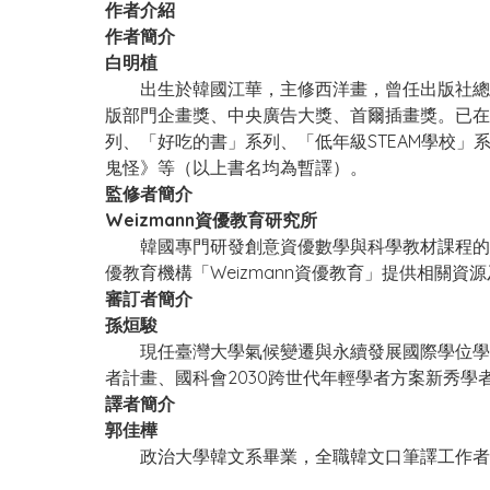
作者介紹
作者簡介
白明植
出生於韓國江華，主修西洋畫，曾任出版社總編
版部門企畫獎、中央廣告大獎、首爾插畫獎。已在
列、「好吃的書」系列、「低年級STEAM學校
鬼怪》等（以上書名均為暫譯）。
監修者簡介
Weizmann資優教育研究所
韓國專門研發創意資優數學與科學教材課程的機
優教育機構「Weizmann資優教育」提供相關資
審訂者簡介
孫烜駿
現任臺灣大學氣候變遷與永續發展國際學位學程
者計畫、國科會2030跨世代年輕學者方案新秀學
譯者簡介
郭佳樺
政治大學韓文系畢業，全職韓文口筆譯工作者。