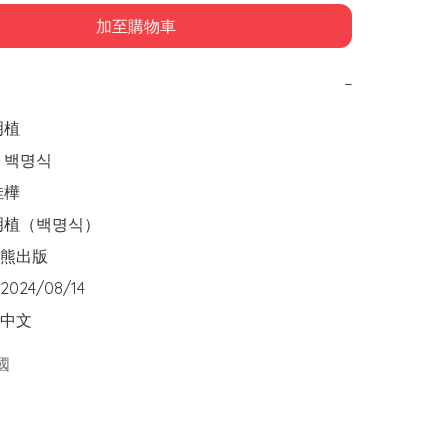
加至購物車
−
  

백명식

樺

明植（백명식）

出版  

24/08/14

中文
國