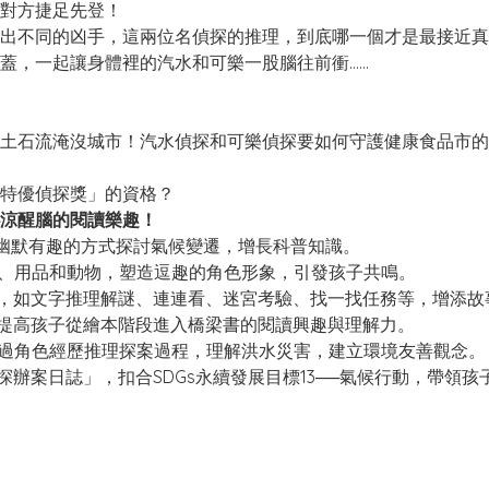
對方捷足先登！
不同的凶手，這兩位名偵探的推理，到底哪一個才是最接近真
蓋，一起讓身體裡的汽水和可樂一股腦往前衝……
石流淹沒城市！汽水偵探和可樂偵探要如何守護健康食品市的
特優偵探獎」的資格？
涼醒腦的閱讀樂趣！
幽默有趣的方式探討氣候變遷，增長科普知識。
、用品和動物，塑造逗趣的角色形象，引發孩子共鳴。
，如文字推理解謎、連連看、迷宮考驗、找一找任務等，增添故
提高孩子從繪本階段進入橋梁書的閱讀興趣與理解力。
過角色經歷推理探案過程，理解洪水災害，建立環境友善觀念。
辦案日誌」，扣合SDGs永續發展目標13──氣候行動，帶領