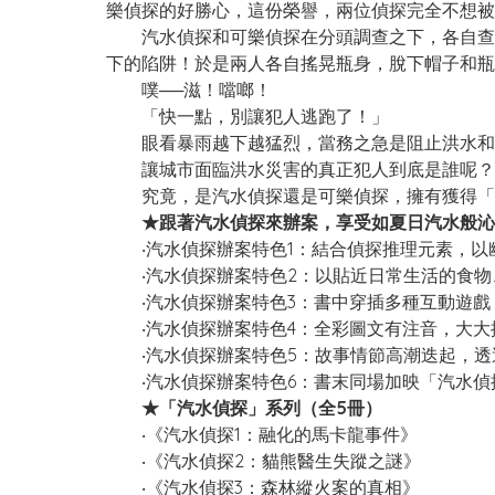
樂偵探的好勝心，這份榮譽，兩位偵探完全不想被
汽水偵探和可樂偵探在分頭調查之下，各自查出
下的陷阱！於是兩人各自搖晃瓶身，脫下帽子和瓶
噗──滋！噹啷！
「快一點，別讓犯人逃跑了！」
眼看暴雨越下越猛烈，當務之急是阻止洪水和土
讓城市面臨洪水災害的真正犯人到底是誰呢？
究竟，是汽水偵探還是可樂偵探，擁有獲得「
★跟著汽水偵探來辦案，享受如夏日汽水般沁
‧汽水偵探辦案特色1：結合偵探推理元素，以
‧汽水偵探辦案特色2：以貼近日常生活的食物
‧汽水偵探辦案特色3：書中穿插多種互動遊戲
‧汽水偵探辦案特色4：全彩圖文有注音，大大
‧汽水偵探辦案特色5：故事情節高潮迭起，透
‧汽水偵探辦案特色6：書末同場加映「汽水偵探
★「汽水偵探」系列（全5冊）
‧《汽水偵探1：融化的馬卡龍事件》
‧《汽水偵探2：貓熊醫生失蹤之謎》
‧《汽水偵探3：森林縱火案的真相》