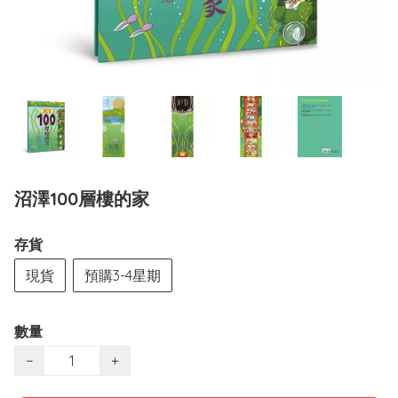
沼澤100層樓的家
存貨
現貨
預購3-4星期
數量
−
+