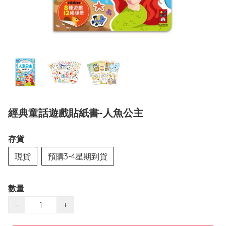
經典童話遊戲貼紙書-人魚公主
存貨
現貨
預購3-4星期到貨
數量
−
+