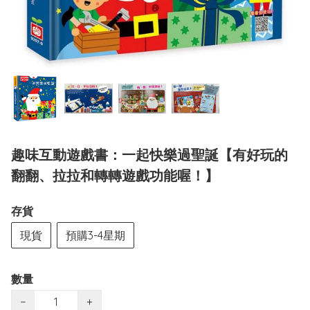
趣味互動遊戲書：一起快樂過聖誕【有好玩的
翻翻、拉拉和轉轉遊戲功能喔！】
存貨
現貨
預購3-4星期
數量
−
+