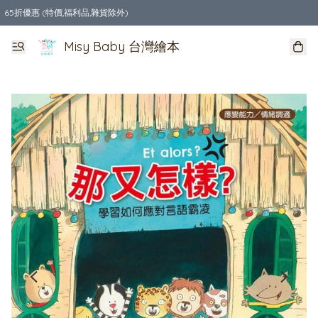
65折優惠 (特價,福利品,雜貨除外)
全店購物滿$550，免運費
Misy Baby 台灣繪本