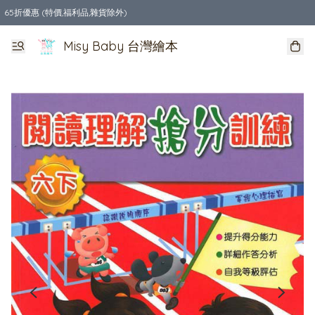
65折優惠 (特價,福利品,雜貨除外)
全店購物滿$550，免運費
Misy Baby 台灣繪本