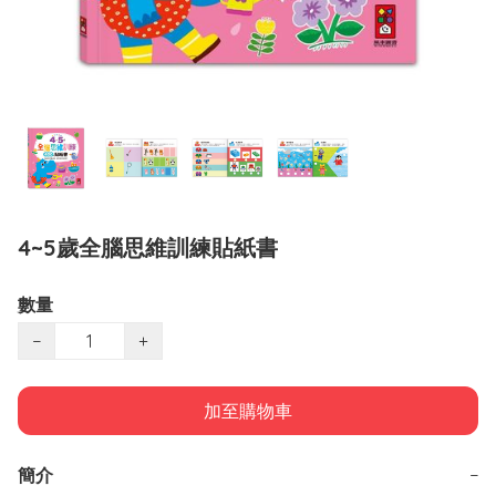
4~5歲全腦思維訓練貼紙書
數量
−
+
加至購物車
簡介
−